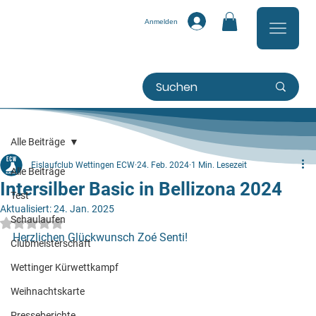
Anmelden
Alle Beiträge
Eislaufclub Wettingen ECW
24. Feb. 2024
1 Min. Lesezeit
Alle Beiträge
Intersilber Basic in Bellizona 2024
Test
Aktualisiert:
24. Jan. 2025
Schaulaufen
Mit NaN von 5 Sternen bewertet.
Herzlichen Glückwunsch Zoé Senti!
Clubmeisterschaft
Wettinger Kürwettkampf
Weihnachtskarte
Presseberichte