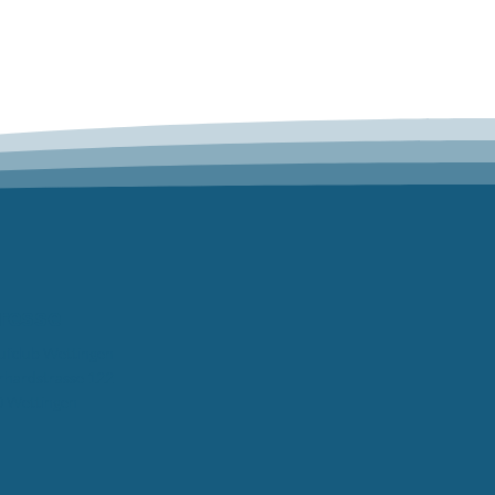
resse
aufclub Wettingen
rhardstrasse 122
 Wettingen