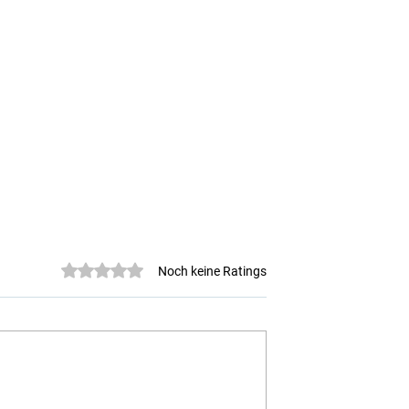
Mit 0 von 5 Sternen bewertet.
Noch keine Ratings
SIS Test Dezember 2025
's Dezember 2025