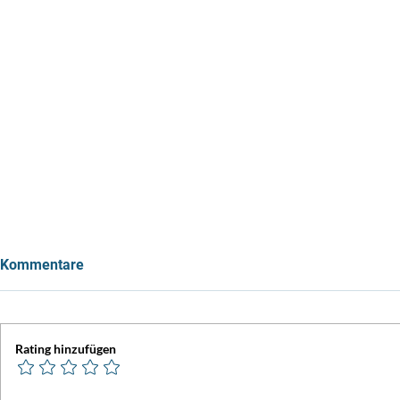
Kommentare
Rating hinzufügen
Sternlitest Februar 2026!
Sternlitest