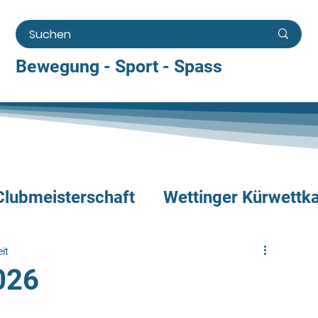
Bewegung - Sport - Spass
Clubmeisterschaft
Wettinger Kürwettk
fe
Camp
Show
Kinderkurse
it
026