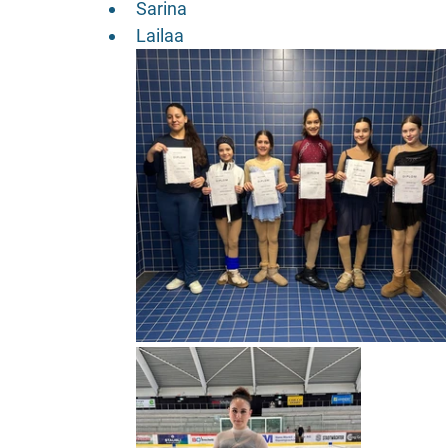
Sarina
Lailaa