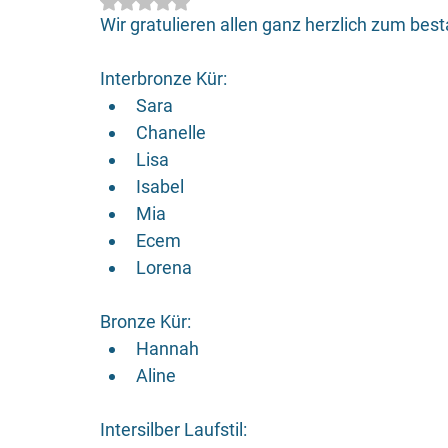
Mit NaN von 5 Sternen bewertet.
Wir gratulieren allen ganz herzlich zum bes
Interbronze Kür:
Sara
Chanelle
Lisa
Isabel
Mia
Ecem
Lorena
Bronze Kür:
Hannah
Aline
Intersilber Laufstil: