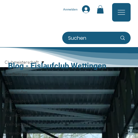
Anmelden
Clubmeisterschaft
Blog - Eislaufclub Wettingen
Alle Beiträge
Test
Schaulaufen
Clubmeisterschaft
Wettinger
Kürwettkampf
Weihnachtskarte
Presseberichte