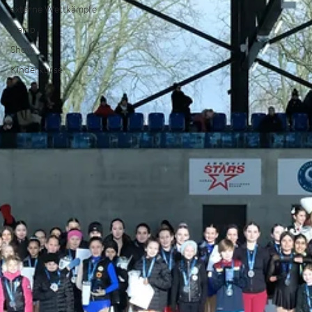
externe Wettkämpfe
Camp
Show
Kinderkurse