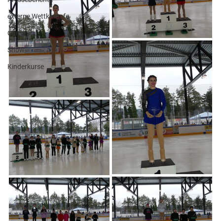
externe Wettkämpfe
Camp
Show
Kinderkurse