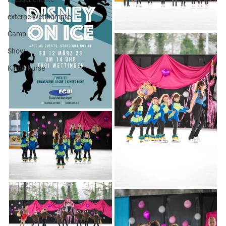
externe Wettkämpfe
Camp
Show
Kinderkurse