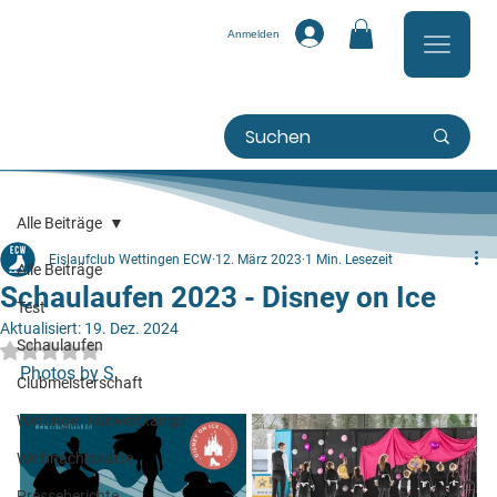
Anmelden
Alle Beiträge
Eislaufclub Wettingen ECW
12. März 2023
1 Min. Lesezeit
Alle Beiträge
Schaulaufen 2023 - Disney on Ice
Test
Aktualisiert:
19. Dez. 2024
Schaulaufen
Mit NaN von 5 Sternen bewertet.
Photos by S.
Clubmeisterschaft
Wettinger Kürwettkampf
Weihnachtskarte
Presseberichte