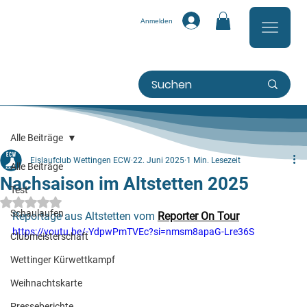
Anmelden
Alle Beiträge
Eislaufclub Wettingen ECW
22. Juni 2025
1 Min. Lesezeit
Alle Beiträge
Nachsaison im Altstetten 2025
Test
Mit NaN von 5 Sternen bewertet.
Schaulaufen
Reportage aus Altstetten vom 
Reporter On Tour
https://youtu.be/-YdpwPmTVEc?si=nmsm8apaG-Lre36S
Clubmeisterschaft
Wettinger Kürwettkampf
Weihnachtskarte
Presseberichte