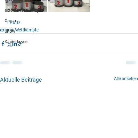
externe Wettkämpfe
Camp
1.Platz
externe Wettkämpfe
Show
Kinderkurse
Alle ansehen
Aktuelle Beiträge