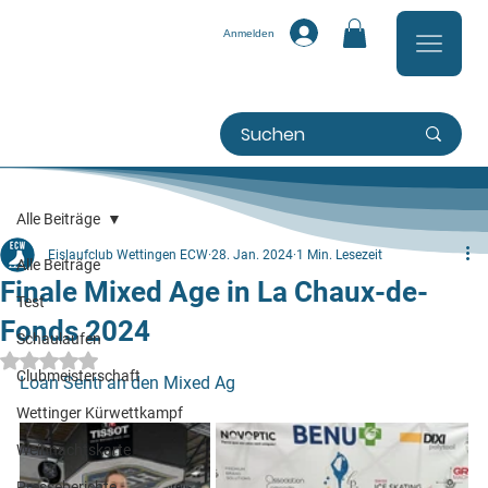
Anmelden
Alle Beiträge
Eislaufclub Wettingen ECW
28. Jan. 2024
1 Min. Lesezeit
Alle Beiträge
Finale Mixed Age in La Chaux-de-
Test
Fonds 2024
Schaulaufen
Mit NaN von 5 Sternen bewertet.
Clubmeisterschaft
Loan Senti an den Mixed Ag
Wettinger Kürwettkampf
Weihnachtskarte
Presseberichte