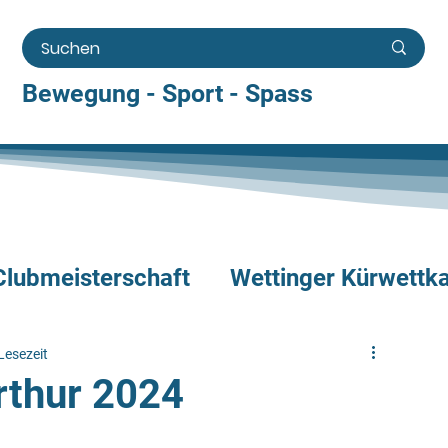
Bewegung - Sport - Spass
Clubmeisterschaft
Wettinger Kürwettk
fe
Camp
Show
Kinderkurse
Lesezeit
rthur 2024