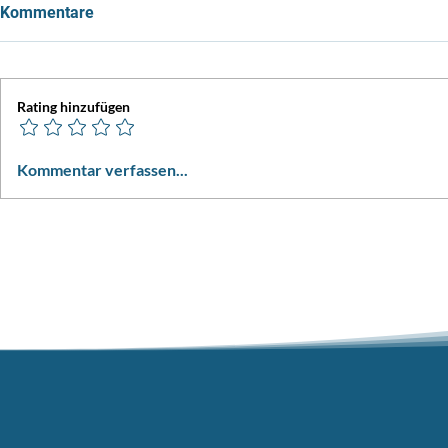
Kommentare
Rating hinzufügen
BiascArena Cup im Eistanz
Solo Eistan
Kommentar verfassen...
Dolder 2026