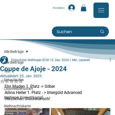
Anmelden
Alle Beiträge
Eislaufclub Wettingen ECW
15. Dez. 2024
1 Min. Lesezeit
Alle Beiträge
Coupe de Ajoje - 2024
Test
Aktualisiert:
25. Jan. 2025
Schaulaufen
Mit NaN von 5 Sternen bewertet.
Elin Maden 1. Platz -> Silber
Clubmeisterschaft
Ailina Heiler 1. Platz - > Intergold Advanced
Wettinger Kürwettkampf
Herzlichen Glückwunsch!
Weihnachtskarte
Presseberichte