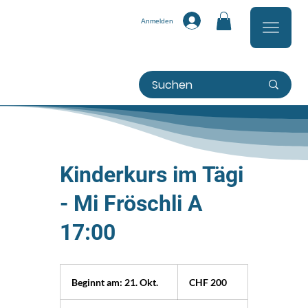
Anmelden
Kinderkurs im Tägi
- Mi Fröschli A
17:00
200
Schweizer
Beginnt am: 21. Okt.
B
CHF 200
Franken
e