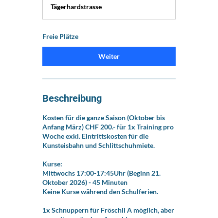
g
Tägerhardstrasse
i
n
n
Freie Plätze
t
a
m
Weiter
:
2
1
.
Beschreibung
O
k
Kosten für die ganze Saison (Oktober bis
t
Anfang März) CHF 200.- für 1x Training pro
.
Woche exkl. Eintrittskosten für die
Kunsteisbahn und Schlittschuhmiete.
Kurse:
Mittwochs 17:00-17:45Uhr (Beginn 21.
Oktober 2026) - 45 Minuten
Keine Kurse während den Schulferien.
1x Schnuppern für Fröschli A möglich, aber