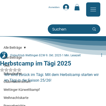
Anmelden
Alle Beiträge
Eislaufclub Wettingen ECW
9. Okt. 2025
1 Min. Lesezeit
Alle Beiträge
Herbstcamp im Tägi 2025
Test
Mit NaN von 5 Sternen bewertet.
Schaulaufen
Wir sind zurück im Tägi. Mit dem Herbstcamp starten wir 
im Tägi in die Saison 25/26!
Clubmeisterschaft
Wettinger Kürwettkampf
Weihnachtskarte
Presseberichte