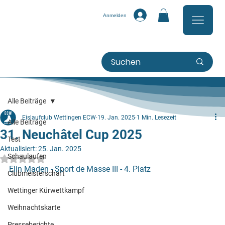
Anmelden
Alle Beiträge
Eislaufclub Wettingen ECW
19. Jan. 2025
1 Min. Lesezeit
Alle Beiträge
31. Neuchâtel Cup 2025
Test
Aktualisiert:
25. Jan. 2025
Schaulaufen
Mit NaN von 5 Sternen bewertet.
Elin Maden - Sport de Masse III - 4. Platz
Clubmeisterschaft
Wettinger Kürwettkampf
Weihnachtskarte
Presseberichte