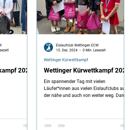
CW
Eislaufclub Wettingen ECW
sezeit
15. Dez. 2024
0 Min. Lesezeit
Wettinger Kürwettkampf
tkampf 2025
Wettinger Kürwettkampf 2024
Ein spannender Tag mit vielen
Läufer*innen aus vielen Eislaufclubs aus
der nähe und auch von weiter weg. Danke
fürs mitmachen!