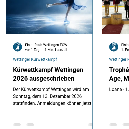
Eislaufclub Wettingen ECW
Eisl
vor 1 Tag
1 Min. Lesezeit
1. Fe
Wettinger Kürwettkampf
Wettinger
Kürwettkampf Wettingen
Trophée Ro
2026 ausgeschrieben
Age, M
Der Kürwettkampf Wettingen wird am
Loane - 1
Sonntag, dem 13. Dezember 2026
stattfinden. Anmeldungen können jetzt im
vva System des SIS gemacht werden. Hier
ein Link zur Ausschreibung: PDF Hier ein
Link zur Veranstaltungswebseite