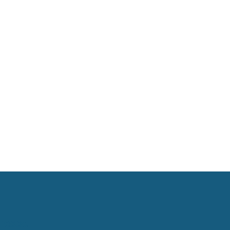
resse