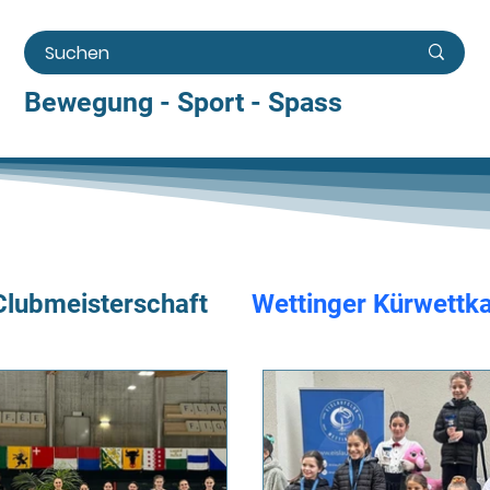
Bewegung - Sport - Spass
Clubmeisterschaft
Wettinger Kürwettk
fe
Camp
Show
Kinderkurse